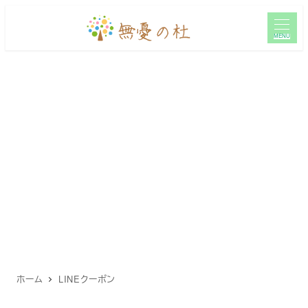
メ
イ
MENU
ン
コ
ン
テ
ン
ツ
へ
移
動
ホーム
LINEクーポン