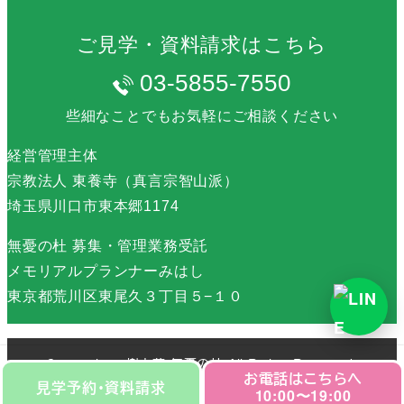
ご見学・資料請求はこちら
03-5855-7550
些細なことでもお気軽にご相談ください
経営管理主体
宗教法人 東養寺（真言宗智山派）
埼玉県川口市東本郷1174
無憂の杜 募集・管理業務受託
メモリアルプランナーみはし
東京都荒川区東尾久３丁目５−１０
Copyright © 樹木葬 無憂の杜 All Rights Reserved.
お電話はこちらへ
見学予約・資料請求
10:00〜19:00