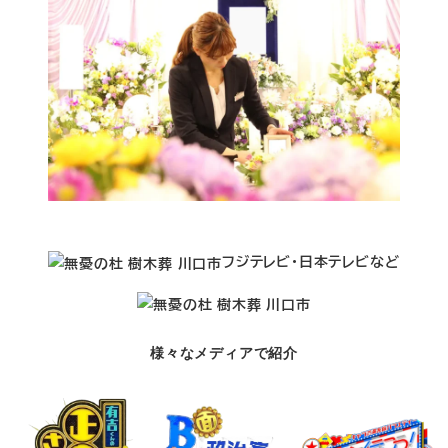
み
フジテレビ・日本テレビなど
は
し
の
様々なメディアで紹介
お
葬