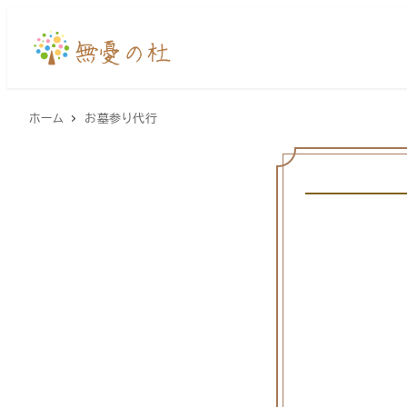
メ
イ
ン
コ
ホーム
お墓参り代行
ン
テ
ン
ツ
へ
移
動