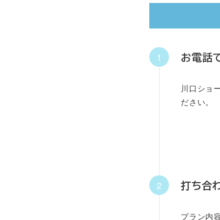
お電話
川口ショ
ださい。
打ち合
プラン内