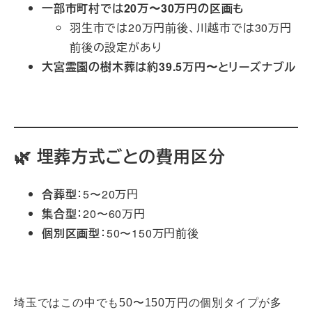
一部市町村では20万〜30万円の区画も
羽生市では20万円前後、川越市では30万円
前後の設定があり
大宮霊園の樹木葬は約39.5万円〜とリーズナブル
霊園と墓地を探せる日本最大級の〖お墓さがし〗
+5お墓・霊園探しならライフドット+5永代供養+5
🌿 埋葬方式ごとの費用区分
合葬型
：5〜20万円
集合型
：20〜60万円
個別区画型
：50〜150万円前後
埼玉のお墓が探せ
る「埼玉の霊園.com」+2お墓・霊園探しならライフ
ドット+2お墓・霊園探しならライフドット+2
埼玉ではこの中でも50〜150万円の個別タイプが多