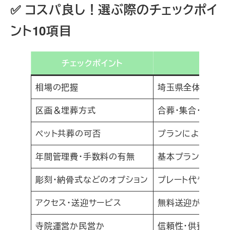
✅ コスパ良し！選ぶ際のチェックポイ
ント10項目
チェックポイント
相場の把握
埼玉県全体：50〜
区画＆埋葬方式
合葬・集合・個別で
ペット共葬の可否
プランによって“同
年間管理費・手数料の有無
基本プランが安く
彫刻・納骨式などのオプション
プレート代や納骨
アクセス・送迎サービス
無料送迎がある霊
寺院運営か民営か
信頼性・供養スタ