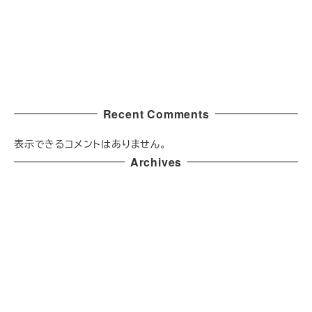
家族なのに、一緒のお墓には入れないの？
ありがとう。また会おうね。家族みんなで見送った最後の日。
いつか来る日なんて、考えたくありませんでした。
「この子も家族だから。」小さな命を迎えた日の約束
Recent Comments
表示できるコメントはありません。
Archives
2026年7月
2026年6月
2025年9月
2025年8月
2025年7月
2025年6月