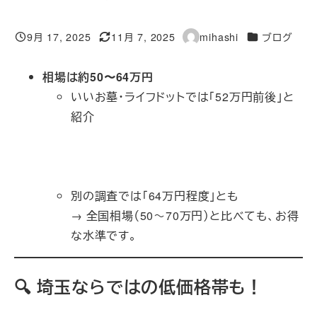
カテゴリー
9月 17, 2025
11月 7, 2025
mihashi
ブログ
投稿日
更新日
著
者
相場は約50〜64万円
いいお墓・ライフドットでは「52万円前後」と
紹介
永代供養+9はじめてのお墓ガイド | 霊
園・墓地のことなら「いいお墓」+9エータイ+9
お墓・霊園探しならライフドット+1お墓・霊園
探しならライフドット+1
別の調査では「64万円程度」とも
→ 全国相場（50～70万円）と比べても、お得
な水準です。
🔍 埼玉ならではの低価格帯も！