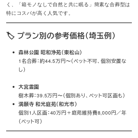
く、「箱モノなしで自然と共に眠る」簡素な合葬型は
特にコスパが高く人気です。
🏷 プラン別の参考価格（埼玉例）
森林公園 昭和浄苑（東松山）
1名合葬：約44.5万円〜（ペット不可、個別安置な
し）
永代供養+3埼玉のお墓が探せる「埼玉の霊
園.com」+3いいお墓+3
大宮霊園
樹木葬：39.5万円〜（個別あり、ペット可区画も）
満願寺 和光庭苑（和光市）
個別1人区画：40万円＋庭苑維持費8,000円／年
（ペット可）
美郷石材